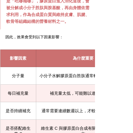
是「吃哪補哪」，膠原蛋白進入消化道後，會
被分解成小分子胜肽與胺基酸，再由身體依需
求利用，作為合成蛋白質與維持皮膚、肌腱、
軟骨等組織結構的營養材料之一。
因此，效果會受到以下因素影響：
影響因素
為什麼重要
分子量
小分子水解膠原蛋白胜肽通常較容易被吸收利用
每日補充量
補充量太低，可能難以達到保養期待
是否持續補充
通常需要連續數週以上，才較能評估膚況變化
是否搭配維生
維生素 C 與膠原蛋白合成有關，是常見加分複