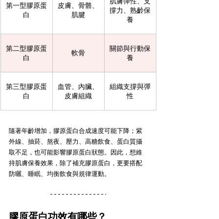
肌膚彈性、支
第一型膠原蛋
皮膚、骨骼、
撐力、熟齡保
白
肌腱
養
第二型膠原蛋
關節與行動保
軟骨
白
養
第三型膠原蛋
血管、內臟、
組織支撐與彈
白
皮膚組織
性
隨著年齡增加，膠原蛋白合成速度可能下降；紫
外線、抽菸、熬夜、壓力、高糖飲食、蛋白質攝
取不足，也可能影響膠原蛋白狀態。因此，想維
持肌膚保養效果，除了補充膠原蛋白，更要搭配
防曬、睡眠、均衡飲食與規律運動。
膠原蛋白功效有哪些？