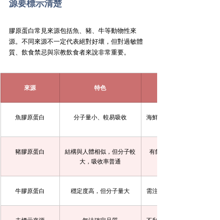
源要標示清楚
膠原蛋白常見來源包括魚、豬、牛等動物性來
源。不同來源不一定代表絕對好壞，但對過敏體
質、飲食禁忌與宗教飲食者來說非常重要。
來源
特色
魚膠原蛋白
分子量小、較易吸收
海鮮過敏者要特別注意
豬膠原蛋白
結構與人體相似，但分子較
有飲食禁忌者需確認
大，吸收率普通
牛膠原蛋白
穩定度高，但分子量大
需注意來源與原料品質