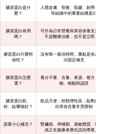
膠原蛋白是什
人體皮膚、骨骼、肌腱、韌帶、軟骨
麼？
等組織中的重要結構蛋白
膠原蛋白有用
可作為日常營養與美容保養支持，但
嗎？
不是醫療治療，也不是立即見效
膠原蛋白什麼時
沒有唯一最佳時間，重點是依產品標
候吃？
示固定補充
膠原蛋白怎麼
看分子量、含量、來源、複方、添加
選？
物、檢驗與認證
膠原蛋白飲、
飲品方便，粉類彈性高，錠劑好攜帶
粉、錠哪個好？
但單份含量常受限制
誰要小心補充？
腎臟病、孕哺期、過敏體質、慢性病
或正在服藥者應先諮詢專業人員