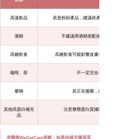
高溫飲品
若是粉狀產品，建議依產品標示沖泡，避免
酒精
不建議用酒精搭配保健品，酒精也可能
高糖飲食
高糖飲食可能影響皮膚老化與糖化問題，補
咖啡、茶
不一定完全不能一起吃，腸胃敏
藥物
若正在服藥，建議詢問醫師、藥師
其他高蛋白補充
注意整體蛋白質攝取量，腎臟病患者更
品
有醫靠WeGetCare
提醒：如果你補充膠原蛋