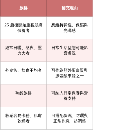
族群
補充理由
25 歲後開始重視肌膚
想維持彈性、保濕與
保養者
光澤感
經常日曬、熬夜、壓
日常生活型態可能影
力大者
響膚況
外食族、飲食不均者
可作為額外蛋白質與
胺基酸來源之一
熟齡族群
可納入日常保養與營
養支持
妝感容易卡粉、肌膚
可搭配保濕、防曬與
乾燥者
正常作息一起調整