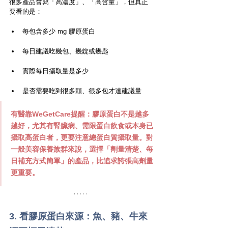
很多產品會寫「高濃度」、「高含量」，但真正
要看的是：
每包含多少 mg 膠原蛋白
每日建議吃幾包、幾錠或幾匙
實際每日攝取量是多少
是否需要吃到很多顆、很多包才達建議量
有醫靠WeGetCare
提醒：膠原蛋白不是越多
越好，尤其有腎臟病、需限蛋白飲食或本身已
攝取高蛋白者，更要注意總蛋白質攝取量。對
一般美容保養族群來說，選擇「劑量清楚、每
日補充方式簡單」的產品，比追求誇張高劑量
更重要。
3. 看膠原蛋白來源：魚、豬、牛來