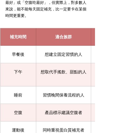
最好」或「空腹吃最好」，但實際上，對多數人
來說，能不能每天固定補充，比一定要卡在某個
時間更重要。
補充時間
適合族群
早餐後
想建立固定習慣的人
下午
想取代手搖飲、甜點的人
可選低糖、無甜味劑
睡前
習慣晚間保養流程的人
空腹
產品標示建議空腹者
運動後
同時重視蛋白質補充者