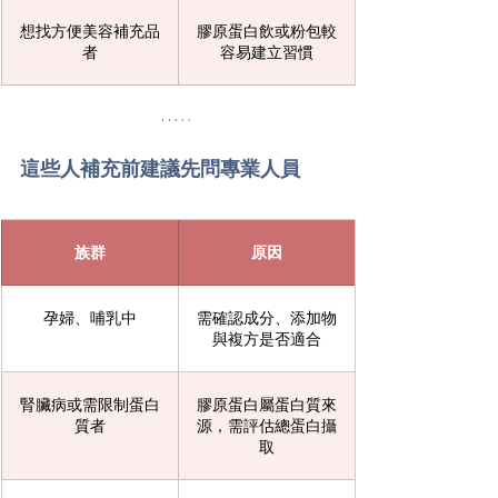
想找方便美容補充品
膠原蛋白飲或粉包較
者
容易建立習慣
這些人補充前建議先問專業人員
族群
原因
孕婦、哺乳中
需確認成分、添加物
與複方是否適合
腎臟病或需限制蛋白
膠原蛋白屬蛋白質來
質者
源，需評估總蛋白攝
取