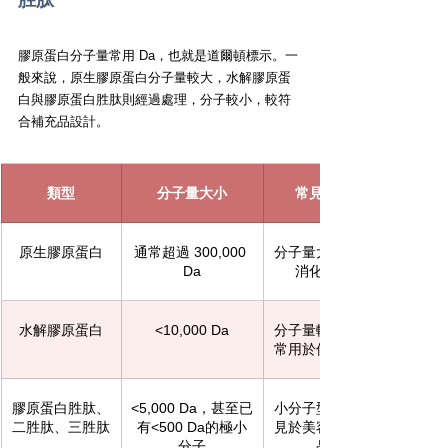
膠原蛋白分子量常用 Da，也就是道爾頓標示。一
般來說，原生膠原蛋白分子量較大，水解膠原蛋
白與膠原蛋白胜肽則經過處理，分子較小，較符
合補充品設計。
類型
分子量大小
常見特色
原生膠原蛋白
通常超過 300,000 
分子量大，需要
Da
消化分解
水解膠原蛋白
<10,000 Da
分子量較小，較
常用於保健食品
膠原蛋白胜肽、
<5,000 Da，甚至已
小分子型態，常
二胜肽、三胜肽
有<500 Da的極小
見於美容保養產
分子
品