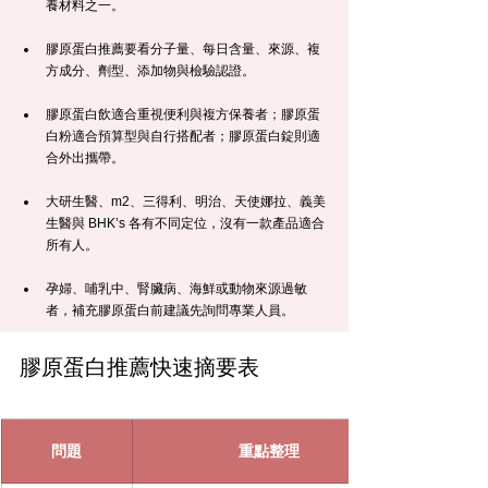
養材料之一。
膠原蛋白推薦要看分子量、每日含量、來源、複
方成分、劑型、添加物與檢驗認證。
膠原蛋白飲適合重視便利與複方保養者；膠原蛋
白粉適合預算型與自行搭配者；膠原蛋白錠則適
合外出攜帶。
大研生醫、m2、三得利、明治、天使娜拉、義美
生醫與 BHK’s 各有不同定位，沒有一款產品適合
所有人。
孕婦、哺乳中、腎臟病、海鮮或動物來源過敏
者，補充膠原蛋白前建議先詢問專業人員。
膠原蛋白推薦快速摘要表
問題
重點整理