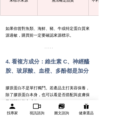
未標示來源
無法確定品質
不利於過敏風險與品質
如果你曾對魚類、海鮮、豬、牛或特定蛋白質來
源過敏，購買前一定要確認來源標示。
4. 看複方成分：維生素 C、神經醯
胺、玻尿酸、血橙、多酚都是加分
膠原蛋白不是單打獨鬥。若產品主打美容保養，
除了膠原蛋白本身，也可以看是否搭配與皮膚保
養相關的複方成分。
找專家
視訊諮詢
圖文諮詢
健康選品
複方成分
常見保養角色