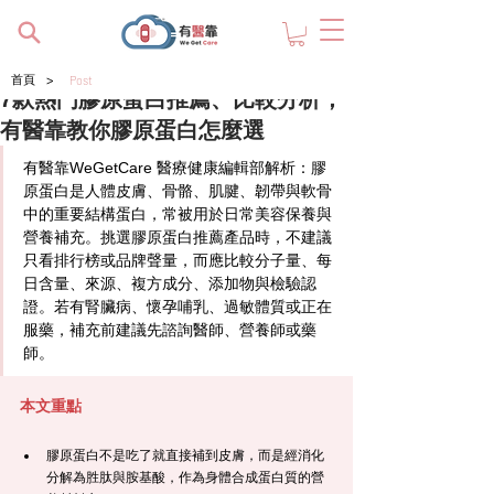
>
首頁
Post
7款熱門膠原蛋白推薦、比較分析，
有醫靠教你膠原蛋白怎麼選
有醫靠WeGetCare
 醫療健康編輯部解析：膠
原蛋白是人體皮膚、骨骼、肌腱、韌帶與軟骨
中的重要結構蛋白，常被用於日常美容保養與
營養補充。挑選膠原蛋白推薦產品時，不建議
只看排行榜或品牌聲量，而應比較分子量、每
日含量、來源、複方成分、添加物與檢驗認
證。若有腎臟病、懷孕哺乳、過敏體質或正在
服藥，補充前建議先諮詢醫師、營養師或藥
師。
本文重點
膠原蛋白不是吃了就直接補到皮膚，而是經消化
分解為胜肽與胺基酸，作為身體合成蛋白質的營