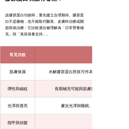
談膠原蛋白功效時，要先建立合理期待。膠原蛋
白不是藥物，也不能取代醫美、皮膚科治療或關
節疾病治療；它比較適合被理解為「日常營養補
充」與「美容保養支持」。
常見功效
肌膚保濕
水解膠原蛋白胜肽可作為皮膚保養的營養支
彈性與細紋
長期補充可能與肌膚彈性、細紋狀態有關
光澤與透亮
膚況光澤與睡眠、防曬、飲食、抗氧
指甲與頭髮