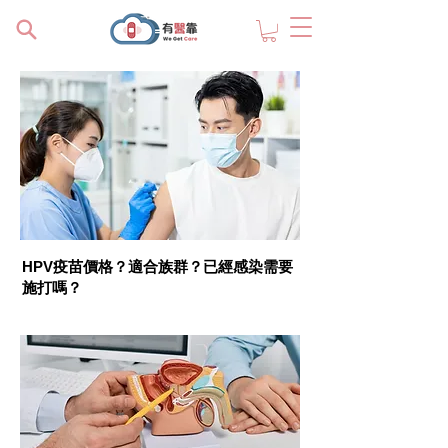
性福手冊
HPV疫苗價格？適合族群？已經感染需要
施打嗎？
性福手冊