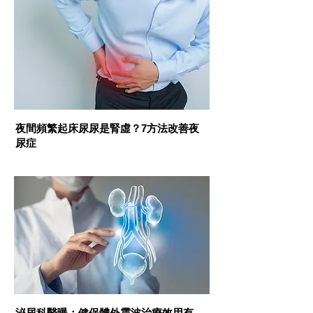
性福手冊
夜間頻繁起床尿尿是腎虛？7方法改善夜
尿症
性福手冊
泌尿科醫曝：健保體外震波治療效用有