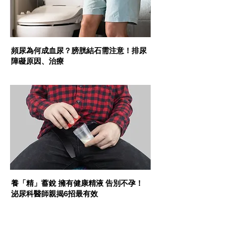
頻尿為何成血尿？膀胱結石需注意！排尿
障礙原因、治療
性福手冊
養「精」蓄銳 擁有健康精液 告別不孕！
泌尿科醫師親揭6招最有效