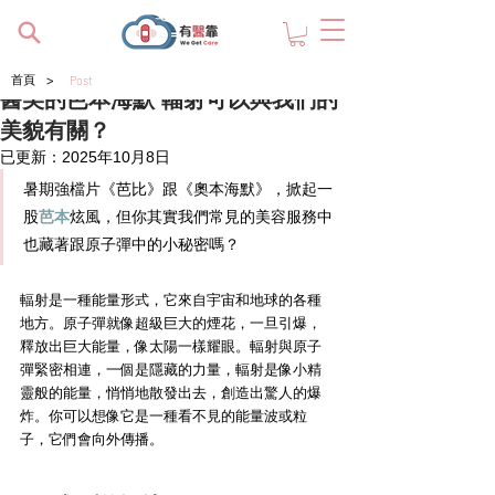
>
首頁
Post
醫美的芭本海默 輻射可以與我們的
美貌有關？
已更新：
2025年10月8日
暑期強檔片《芭比》跟《奧本海默》，掀起一
股
芭本
炫風，但你其實我們常見的美容服務中
也藏著跟原子彈中的小秘密嗎？
輻射是一種能量形式，它來自宇宙和地球的各種
地方。原子彈就像超級巨大的煙花，一旦引爆，
釋放出巨大能量，像太陽一樣耀眼。輻射與原子
彈緊密相連，一個是隱藏的力量，輻射是像小精
靈般的能量，悄悄地散發出去，創造出驚人的爆
炸。你可以想像它是一種看不見的能量波或粒
子，它們會向外傳播。