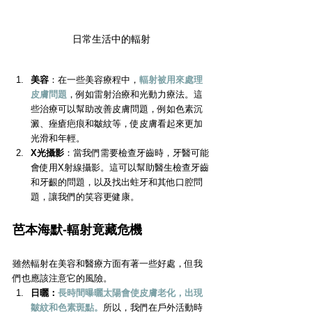
日常生活中的輻射
美容
：在一些美容療程中，
輻射被用來處理
皮膚問題
，例如雷射治療和光動力療法。這
些治療可以幫助改善皮膚問題，例如色素沉
澱、痤瘡疤痕和皺紋等，使皮膚看起來更加
光滑和年輕。
X光攝影
：當我們需要檢查牙齒時，牙醫可能
會使用X射線攝影。這可以幫助醫生檢查牙齒
和牙齦的問題，以及找出蛀牙和其他口腔問
題，讓我們的笑容更健康。
芭本海默-輻射竟藏危機
雖然輻射在美容和醫療方面有著一些好處，但我
們也應該注意它的風險。
日曬：
長時間曝曬太陽會使皮膚老化，出現
皺紋和色素斑點。
所以，我們在戶外活動時