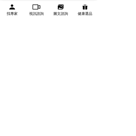
有醫靠 We Get Care
找專家
視訊諮詢
圖文諮詢
健康選品
有醫靠（We Get Care）是全球華人的醫療資訊與健康決
策平台，提供可信賴健康資訊、線上醫生諮詢、健康服務
與健康管理資源。
關於有醫靠
醫療專業合作
面對醫療事故 你應該這樣
醫療法律糾紛--
品牌故事
成為有醫靠合作專家
做！
術最常見民事判
​常見問題
合作洽詢
及解決方案
​隱私權及使用條款
專家推薦健康產品
退換貨與運送方式
聯繫客服
推薦好友優惠
熱門健康主題
合作醫師與健康專業領域
男性健康
泌尿科
神經內科
泌尿健康
骨科
睡眠健康
整形外科
疼痛健康
皮膚科
女性健康
眼科
皮膚健康