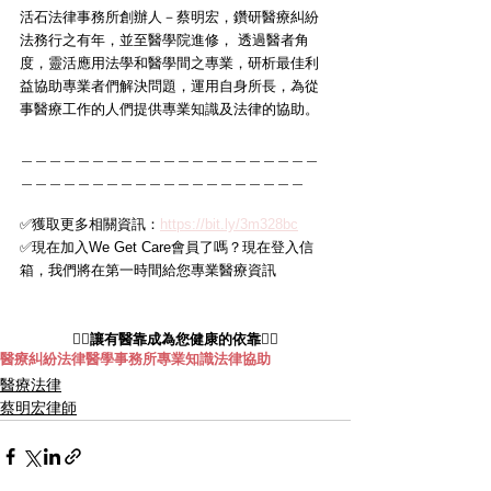
活石法律事務所創辦人－蔡明宏，鑽研醫療糾紛
法務行之有年，並至醫學院進修， 透過醫者角
度，靈活應用法學和醫學間之專業，研析最佳利
益協助專業者們解決問題，運用自身所長，為從
事醫療工作的人們提供專業知識及法律的協助。
＿＿＿＿＿＿＿＿＿＿＿＿＿＿＿＿＿＿＿＿＿
＿＿＿＿＿＿＿＿＿＿＿＿＿＿＿＿＿＿＿＿
✅獲取更多相關資訊：
https://bit.ly/3m328bc
✅現在加入We Get Care會員了嗎？現在登入信
箱，我們將在第一時間給您專業醫療資訊
👩‍⚕️讓有醫靠成為您健康的依靠👨‍⚕️
醫療糾紛
法律
醫學
事務所
專業知識
法律協助
醫療法律
蔡明宏律師