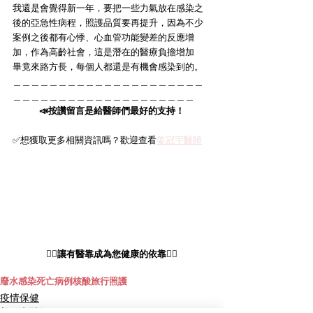
我還是會覺得新一年，要把一些力氣放在感染之
後的亞急性病程，照護品質要再提升，因為不少
案例之後都有心悸、心血管功能變差的反應增
加，作為高齡社會，這是潛在的醫療負擔增加
畢竟來路方長，每個人都還是有機會感染到的。
＿＿＿＿＿＿＿＿＿＿＿＿＿＿＿＿＿＿＿＿＿
＿＿＿＿＿＿＿＿＿＿＿＿＿＿＿＿＿＿＿＿
📣按讚留言是給醫師們最好的支持！
✅想獲取更多相關資訊嗎？歡迎查看
姜冠宇醫師
👩‍⚕️讓有醫靠成為您健康的依靠👨‍⚕️
廢水
感染
死亡病例
核酸
旅行
照護
疫情保健
姜冠宇醫師