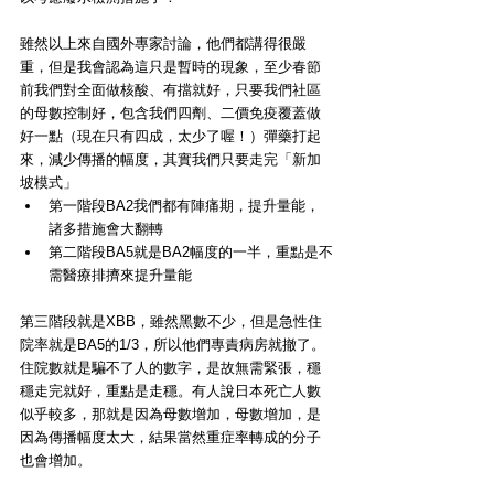
雖然以上來自國外專家討論，他們都講得很嚴
重，但是我會認為這只是暫時的現象，至少春節
前我們對全面做核酸、有擋就好，只要我們社區
的母數控制好，包含我們四劑、二價免疫覆蓋做
好一點（現在只有四成，太少了喔！）彈藥打起
來，減少傳播的幅度，其實我們只要走完「新加
坡模式」
第一階段BA2我們都有陣痛期，提升量能，
諸多措施會大翻轉
第二階段BA5就是BA2幅度的一半，重點是不
需醫療排擠來提升量能
第三階段就是XBB，雖然黑數不少，但是急性住
院率就是BA5的1/3，所以他們專責病房就撤了。
住院數就是騙不了人的數字，是故無需緊張，穩
穩走完就好，重點是走穩。有人說日本死亡人數
似乎較多，那就是因為母數增加，母數增加，是
因為傳播幅度太大，結果當然重症率轉成的分子
也會增加。