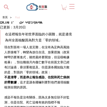
>
首頁
Post
疫情下一步 0的領域
已更新：
3月20日
在這裡報告年初世界面臨的小困難，就是邊境
為何全面核酸因為對方是「零的領域」
現在對面有一場人道災難，在沒有為足夠高風險
人群接種下，轉變為放任自流、放棄措施（政策
轉彎仍要漸進式，雖然最終要開放，但這樣略嫌
粗暴），預估幾個月內傷亡數字在前面文章已經
有討論過，毋須重複提及。但是讓各國如臨大敵
的是，對面的「零的領域」政策：
不是清零，而是停止報告感染、住院和死亡病例
的零數據
，這才是讓各國嚇到要對他們邊境核酸
檢測全開的原因。
感染不報告是沒有關係，因為太多無症狀不好監
測，但是住院、死亡這種有效的指標不報