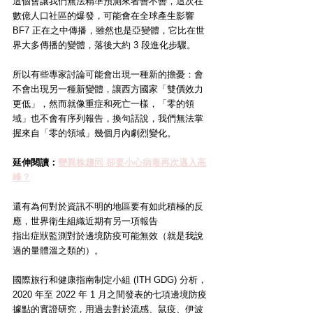
這個會讓我們無法精準預測來者善不善，這次在
數億人口社區的爆發，可能會在全球產生影響
BF7 正在之中傳播，雖然也是亞變體，它比在世
界大多傳播的變體，落後大約 3 段進化步驟。
所以有些專家討論可能會出現一種新的擔憂：會
不會出現另一種新變體，讓西方國家「雙價效力
更低」，然而就像重症和死亡一樣，「零的領
域」也不會有序列報告，換句話說，我們無法掌
握來自「零的領域」幾個月內劇烈變化。
延伸閱讀：
變異株趨同 卻要小心病毒再次邁入高
峰？
還有為何對於資訊不明的地區要有如此積極的反
應，世界衛生組織近期有另一項報告
指出症狀監測對於邊境防疫可能無效（就是我說
過的量體溫之類的）。
國際旅行和健康指南制定小組 (ITH GDG) 分析，
2020 年至 2022 年 1 月之間發表的七項邊境防疫
據點的實證研究，用過去對於流感、鼠疫、伊波