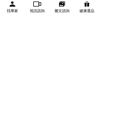
找專家
視訊諮詢
圖文諮詢
健康選品
查看全部
相關文章