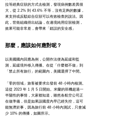
拉等經典症狀的方式去檢測，發現病例數差異很
大，從 2.2% 到 43.6% 不等，沒有足夠的數據，
來支持或反駁綜合症狀可以有效檢查的說法。因
此，世衛組織得出結論，在邊境純用症狀檢測，
效果可能非常差，會帶來「錯誤的安全感」
那麼，應該如何應對呢？
以美國國內回應為例，公開作法便為延緩和監
測，延緩境外移入傳播。在從「什麼都不做」到
「禁止所有旅行」的範圍內，美國選擇了中間。
「零的領域」旅客被要求出發前 48 小時內檢測。
這從 2023 年 1 月 5 日開始。米蘭的班機超過一
半陽性的事情，大家都知道，雖然各航空公司正
在做準備，但是如果該國度內早已經失控，這可
能無濟於事，因為旅行前 48 小時內測試，只會減
少 10% 的傳播，如圖所示。