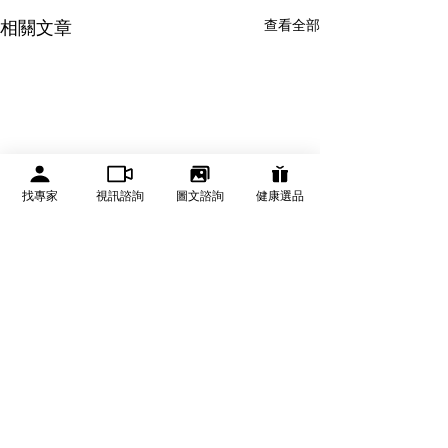
查看全部
相關文章
找專家
視訊諮詢
圖文諮詢
健康選品
有醫靠 We Get Care