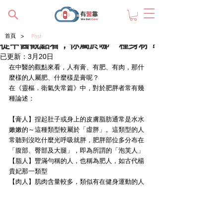
>
首頁
Post
從中醫觀點看，你屬於哪一種身材？
已更新：
3月20日
在中醫的觀點來看，人有膏、有肥、有肉，那什
麼樣的人屬肥、什麼樣是膏呢？
在《靈樞．衛氣失常篇》中，對於肥胖者常有幾
種論述：
【膏人】
捏起肚子或身上的皮膚脂肪通常是水水
嫩嫩的～這種類型較屬於「虛胖」。這類型的人
常聽到沒吃什麼光呼吸就胖，肥胖部位多分布在
「腹部、臀部及大腿」，即為所謂的「泡芙人」
【脂人】
豐滿勻稱的人，也稱為肥人，如古代楊
貴妃那一類型
【肉人】
肌肉含量較多，類似有在健身運動的人