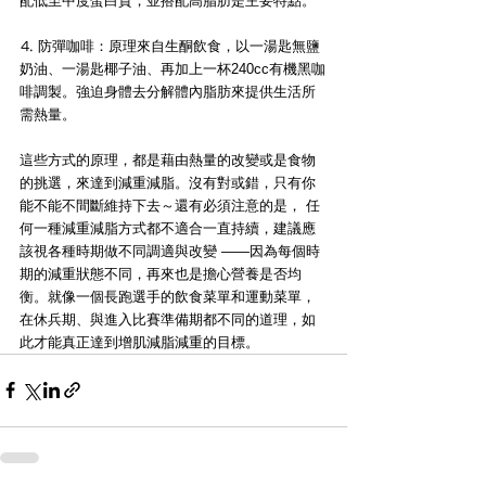
配低至中度蛋白質，並搭配高脂肪是主要特點。
⒋ 
防彈咖啡
：原理來自生酮飲食，以一湯匙無鹽
奶油、一湯匙椰子油、再加上一杯240cc有機黑咖
啡調製。強迫身體去分解體內脂肪來提供生活所
需熱量。
這些方式的原理，都是藉由
熱量的改變
或是
食物
的挑選
，來達到減重減脂。沒有對或錯，只有你
能不能不間斷維持下去～還有必須注意的是， 任
何一種減重減脂方式都不適合一直持續，建議應
該視各種時期做不同調適與改變 ——因為每個時
期的減重狀態不同，再來也是擔心營養是否均
衡。就像一個長跑選手的飲食菜單和運動菜單，
在休兵期、與進入比賽準備期都不同的道理，如
此才能真正達到增肌減脂減重的目標。