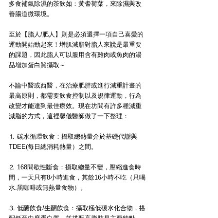
多食補氣除濕的茶飲如：黃耆荷葉，來除濕與改
善腸道微環境。
至於
【脂人/肥人】
則是必須選擇一項自己喜愛的
運動開始動起來！
增肌減脂
對脂人來說是最重要
的課題，因此脂人可以服用含有雞肉或魚肉的湯
品增加蛋白質攝取～
不論中醫或西醫，在治療肥胖或進行減重計畫的
最高原則，都需要飲食控制以及規律運動，行為
改變才能達到最佳療效。現在坊間有許多種減重
減脂的方式，這裡馨儀醫師做了一下整理：
⒈ 
碳水循環飲食
：攝取總熱量介於基礎代謝與
TDEE(每日總消耗熱量）之間。
⒉ 
168間歇性斷食
：攝取總量不變，壓縮進食時
間，一天只有8小時進食，其餘16小時不吃（只喝
水.黑咖啡或無熱量食物）。
⒊ 
低醣飲食/生酮飲食
：攝取極低碳水化合物，搭