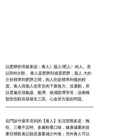
以肥胖的等級來說：膏人》脂人/肥人〉肉人。若
以BMI分類， 膏人是肥胖到過度肥胖，脂人 大約
介於標準到肥胖之間，肉人則是標準到瘦的程
度。膏人與脂人也常見肉下垂無力、沒運動，所
以普遍呈現氣虛、氣滯、痰濕阻滯等等，這兩種
類型也較容易發生三高、心血管方面的問題。
在門診中最常見到的
【膏人】
生活型態多是：
晚
吃、三餐不定時、多澱粉重口味
，健康減重的首
要目標
飲食記錄
及盡量
減少外食
；另外膏人可以