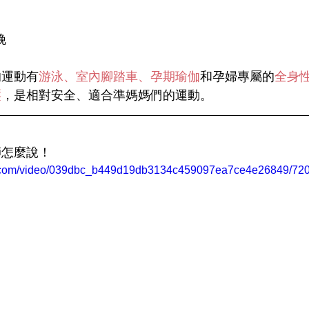
娩
的運動有
游泳、室內腳踏車、孕期瑜伽
和孕婦專屬的
全身
壓
，是相對安全、適合準媽媽們的運動。
師怎麼說！
tic.com/video/039dbc_b449d19db3134c459097ea7ce4e26849/720