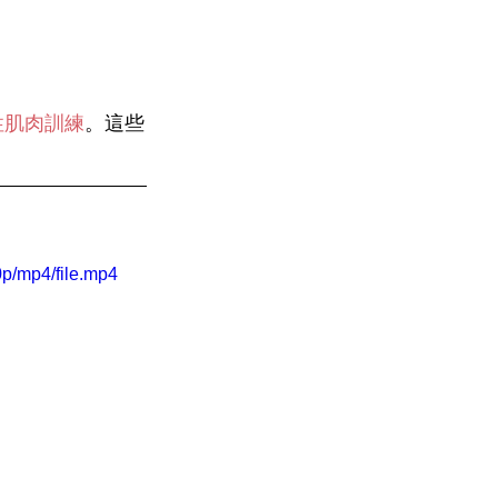
性肌肉訓練
。這些
p/mp4/file.mp4