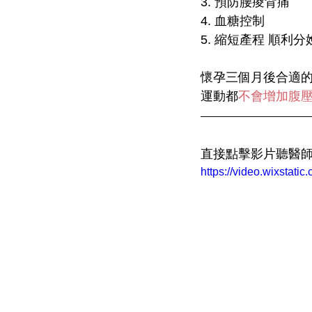
3. 預防腰痠背痛
4. 血糖控制
5. 縮短產程 順利分
懷孕三個月後合適
運動都
不會增加腹
直接點擊影片聽醫
https://video.wixsta