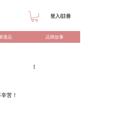
登入/註冊
康選品
品牌故事
不辛苦！