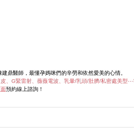
陳建鼎醫師，最懂孕媽咪們的辛勞和依然愛美的心情。
皮、G緊雷射、薇薇電波、乳暈/乳頭/肚臍/私密處美型
頁面
預約線上諮詢！