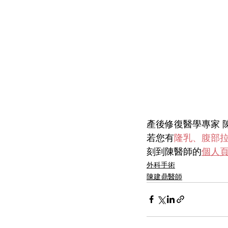
產後修復醫學專家 
若您有
隆乳、腹部拉
刻到陳醫師的
個人
外科手術
陳建鼎醫師