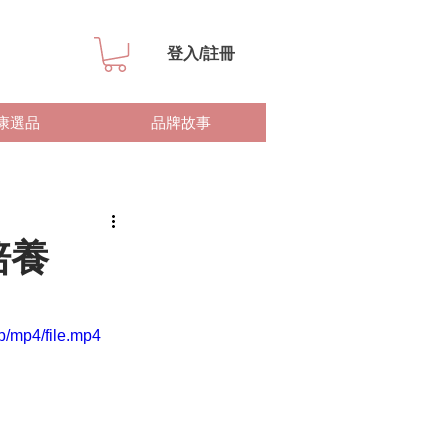
登入/註冊
康選品
品牌故事
培養
/mp4/file.mp4