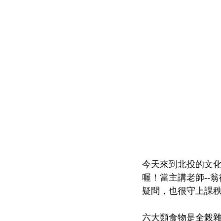
今天來到北投的文
喔！當主講老師--
疑問，也很守上課
六大類食物是全榖