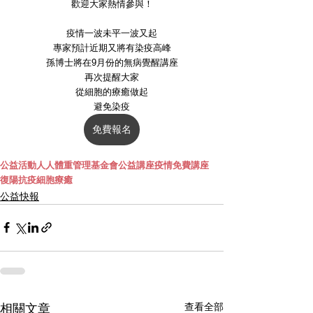
歡迎大家熱情參與！
疫情一波未平一波又起
專家預計近期又將有染疫高峰
孫博士將在9月份的無病覺醒講座
再次提醒大家
從細胞的療癒做起
避免染疫
免費報名
公益活動
人人體重管理基金會
公益講座
疫情
免費講座
復陽
抗疫
細胞療癒
公益快報
查看全部
相關文章