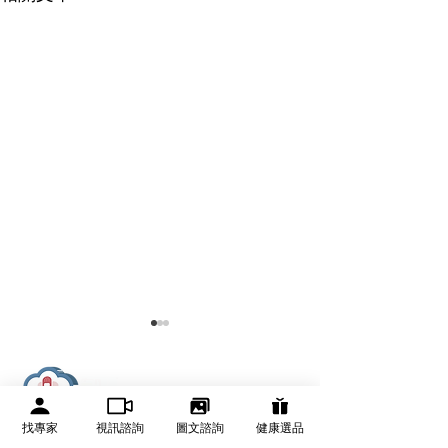
有醫靠 We Get Care
有醫靠（We Get Care）是全球華人的醫療資訊與健康決
找專家
視訊諮詢
圖文諮詢
健康選品
策平台，提供可信賴健康資訊、線上醫生諮詢、健康服務
與健康管理資源。