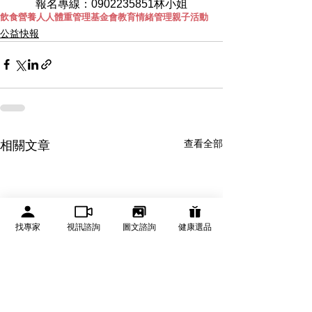
報名專線：0902235851林小姐
飲食
營養
人人體重管理基金會
教育
情緒管理
親子活動
公益快報
查看全部
相關文章
找專家
視訊諮詢
圖文諮詢
健康選品