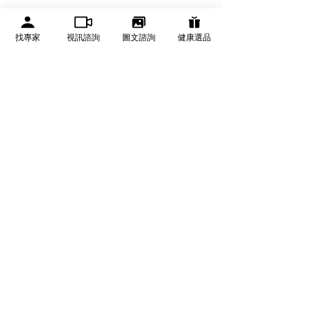
有醫靠 We Get Care
找專家
視訊諮詢
圖文諮詢
健康選品
有醫靠（We Get Care）是全球華人的醫療資訊與健康決
策平台，提供可信賴健康資訊、線上醫生諮詢、健康服務
與健康管理資源。
關於有醫靠
醫療專業合作
運動建構健康生活 你開始
【你想要改變命
品牌故事
成為有醫靠合作專家
運動了嗎？
改變生活方式開
​常見問題
合作洽詢
​隱私權及使用條款
專家推薦健康產品
退換貨與運送方式
聯繫客服
推薦好友優惠
熱門健康主題
合作醫師與健康專業領域
男性健康
泌尿科
神經內科
泌尿健康
骨科
睡眠健康
整形外科
疼痛健康
皮膚科
女性健康
眼科