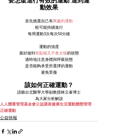
要怎麼進行有效的運動 達到運
動效果
首先挑選自己有
興趣的運動
較可能持續進行
每周運動3次每次50分鐘
運動的強度
最好做到
有點喘又不會太喘
的狀態
適時地注意身體與呼吸狀態
是否能夠承受所選擇的運動
避免受傷
該如何正確運動？
請聽台北醫學大學副教授林立峯博士
為大家分析解說
人人體重管理基金會
公益講座
健康生活
運動
體態管理
正確運動
公益快報