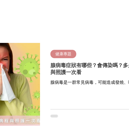
健康專題
腺病毒症狀有哪些？會傳染嗎？多
與照護一次看
腺病毒是一群常見病毒，可能造成發燒、
炎、腹瀉或嘔吐等症狀，兒童較常因反覆
接觸污染物或糞口途徑傳染，多數人約 1
困難、精神差、脫水、持續高燒不退或嬰
就醫評估。美國 CDC 說明，腺病毒可
等不同表現，且可透過近距離接觸、咳嗽
傳播。