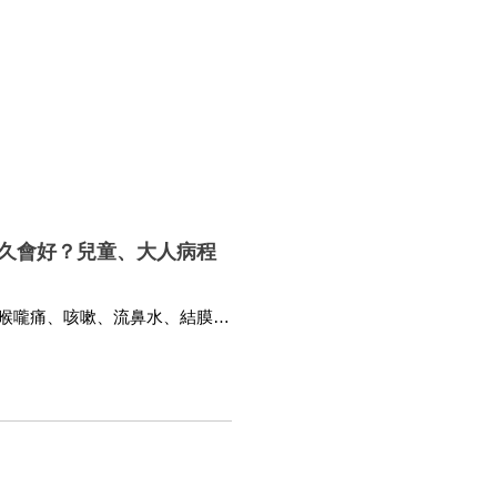
久會好？兒童、大人病程
喉嚨痛、咳嗽、流鼻水、結膜
高燒就醫。腺病毒可透過飛沫、
–2 週內會逐漸恢復。若出現呼吸
幼兒活動力明顯下降，建議儘快
造成感冒樣症狀、結膜炎、腸胃炎
與打噴嚏、接觸污染表面或糞便