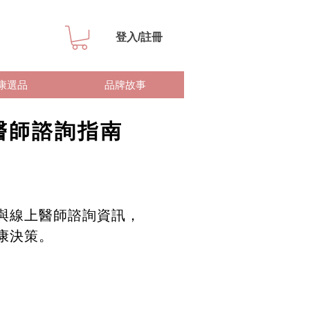
登入/註冊
康選品
品牌故事
醫師諮詢指南
與線上醫師諮詢資訊，
康決策。