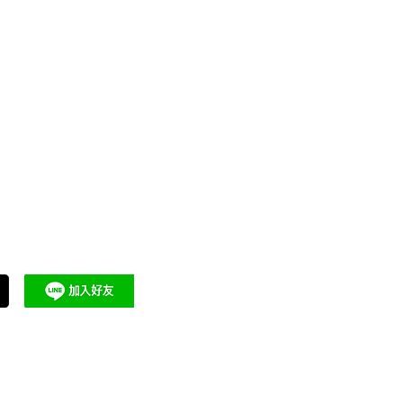
關於有醫靠
合作醫師與健康專業領域
醫療專業
成為有醫靠
品牌故事
泌尿科
神經內科
​常見問題
合作洽詢
骨科
​隱私權及使用條款
擴編徵才
整形外科
皮膚科
聯繫客服
專家推薦
眼科
退換貨與運送方式
物理治療
推薦好友優惠
2026 有醫靠 We Get Care｜全球華人的醫療資訊與健康
有醫靠國際股份有限公司 統編 90099833
本平台提供健康資訊說明與預約協助，不涉及線上診療、處方或療效保證。
之所有內容，包括但不限於文字、攝影、圖片、錄音、影像、網頁設計其他資訊，均受