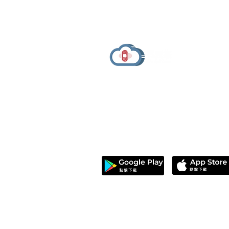
有醫靠 We Get Care
有醫靠（We Get Care）是全球華人的醫
療資訊與健康決策平台，提供可信賴健康
資訊、線上醫生諮詢、健康服務與健康管
理資源。
© 
本網站刊載