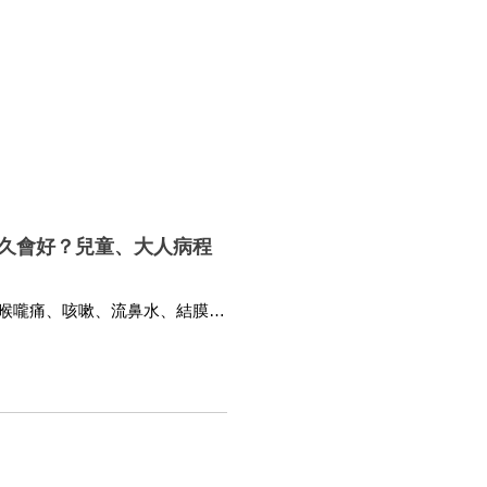
久會好？兒童、大人病程
喉嚨痛、咳嗽、流鼻水、結膜
高燒就醫。腺病毒可透過飛沫、
–2 週內會逐漸恢復。若出現呼吸
幼兒活動力明顯下降，建議儘快
造成感冒樣症狀、結膜炎、腸胃炎
與打噴嚏、接觸污染表面或糞便