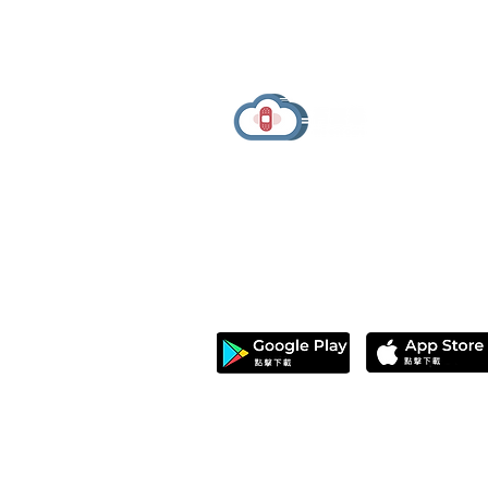
有醫靠 We Get Care
有醫靠（We Get Care）是全球華人的醫
療資訊與健康決策平台，提供可信賴健康
資訊、線上醫生諮詢、健康服務與健康管
理資源。
© 
本網站刊載