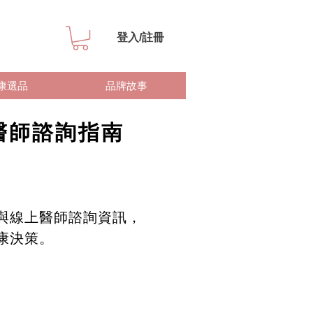
登入/註冊
康選品
品牌故事
醫師諮詢指南
與線上醫師諮詢資訊，
康決策。