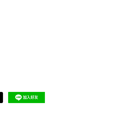
關於有醫靠
合作醫師與健康專業領域
醫療專業
成為有醫靠
品牌故事
泌尿科
神經內科
​常見問題
合作洽詢
骨科
​隱私權及使用條款
擴編徵才
整形外科
皮膚科
聯繫客服
專家推薦
眼科
退換貨與運送方式
物理治療
推薦好友優惠
2026 有醫靠 We Get Care｜全球華人的醫療資訊與健康
有醫靠國際股份有限公司 統編 90099833
本平台提供健康資訊說明與預約協助，不涉及線上診療、處方或療效保證。
之所有內容，包括但不限於文字、攝影、圖片、錄音、影像、網頁設計其他資訊，均受