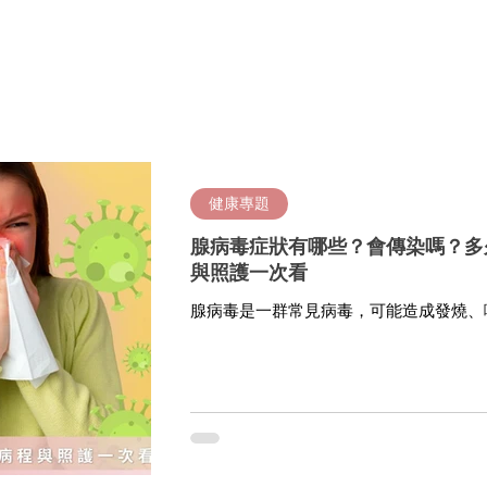
健康專題
腺病毒症狀有哪些？會傳染嗎？多
與照護一次看
腺病毒是一群常見病毒，可能造成發燒、
炎、腹瀉或嘔吐等症狀，兒童較常因反覆
接觸污染物或糞口途徑傳染，多數人約 1
困難、精神差、脫水、持續高燒不退或嬰
就醫評估。美國 CDC 說明，腺病毒可
等不同表現，且可透過近距離接觸、咳嗽
傳播。