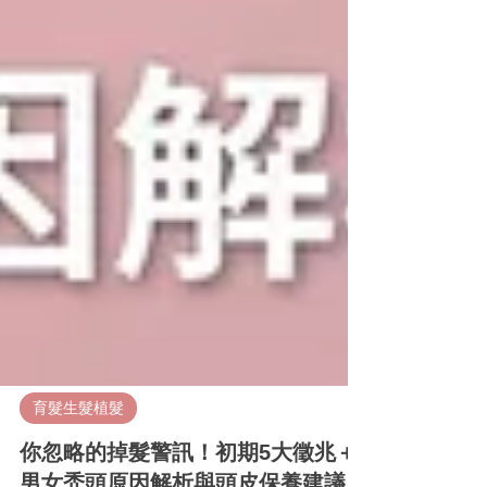
育髮生髮植髮