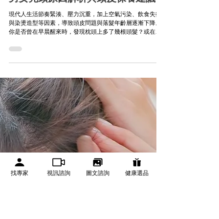
你忽略的掉髮警訊！初期5大徵兆＋
男女禿頭原因解析與頭皮保養建議
現代人生活節奏緊湊、壓力沉重，加上空氣污染、飲食失衡
與染燙造型等因素，導致頭皮問題與落髮年齡層逐漸下降。
你是否曾在早晨醒來時，發現枕頭上多了幾根頭髮？或在洗
髮後，排水孔的毛髮比以往更多？別以為這只是偶發現象，
這些都可能是禿頭初期的警訊。根據觀察，女性面臨頭髮稀
疏的比例已不亞於男性，且年輕化趨勢明顯。甚至已有小學
生因頭皮問題而尋求治療。因此，及早識別初期徵兆，將有
助於掌握毛囊健康的黃金修復期。
找專家
視訊諮詢
圖文諮詢
健康選品