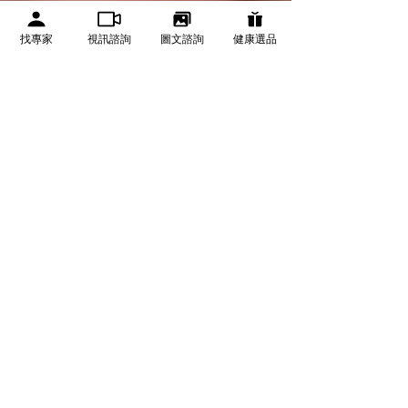
找專家
視訊諮詢
圖文諮詢
健康選品