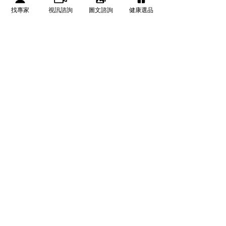
找專家
視訊諮詢
圖文諮詢
健康選品