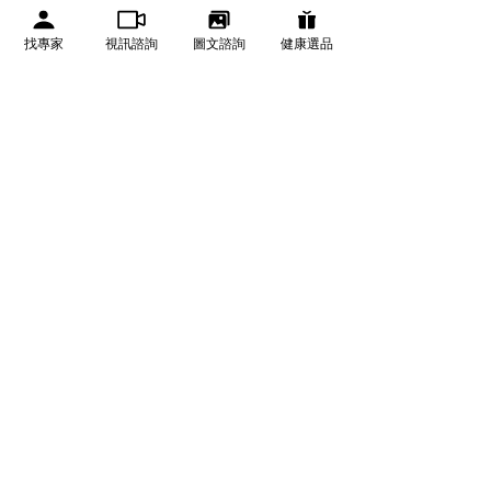
找專家
視訊諮詢
圖文諮詢
健康選品