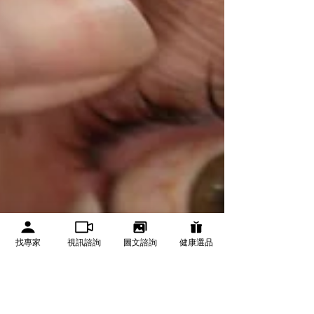
找專家
視訊諮詢
圖文諮詢
健康選品