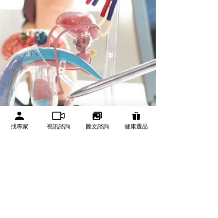
找專家
視訊諮詢
圖文諮詢
健康選品