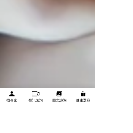
找專家
視訊諮詢
圖文諮詢
健康選品