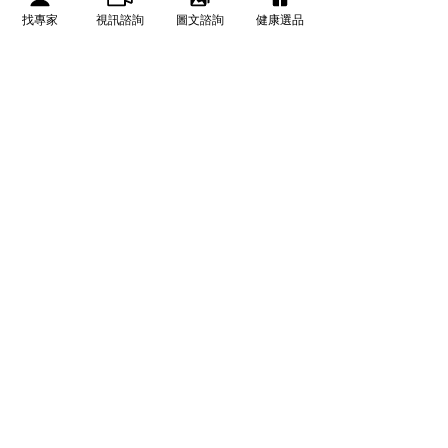
找專家
視訊諮詢
圖文諮詢
健康選品