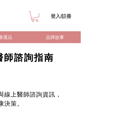
登入/註冊
康選品
品牌故事
醫師諮詢指南
與線上醫師諮詢資訊，
康決策。