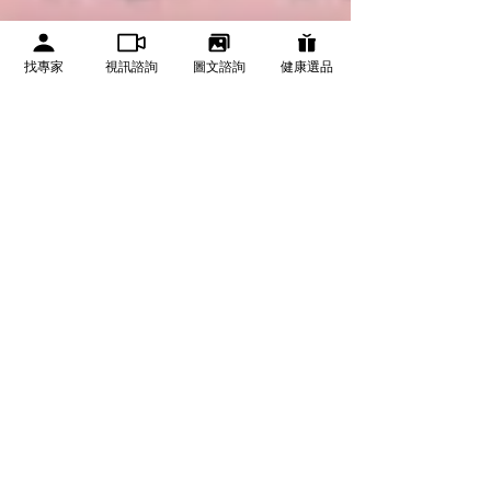
找專家
視訊諮詢
圖文諮詢
健康選品
健康專題
血尿原因有哪些？一定是癌症嗎？男
女血尿、尿潛血與檢查方式一次看
血尿是指尿液中出現紅血球，可能呈粉紅、紅色、暗紅色或
茶色，也可能只在健檢驗尿時發現。常見原因包括泌尿道感
染、結石、攝護腺與腎臟疾病，少部分與泌尿道腫瘤有關。
若血尿反覆、沒有疼痛，或伴隨血塊、發燒、劇烈腰痛及排
尿困難，應儘快就醫檢查。