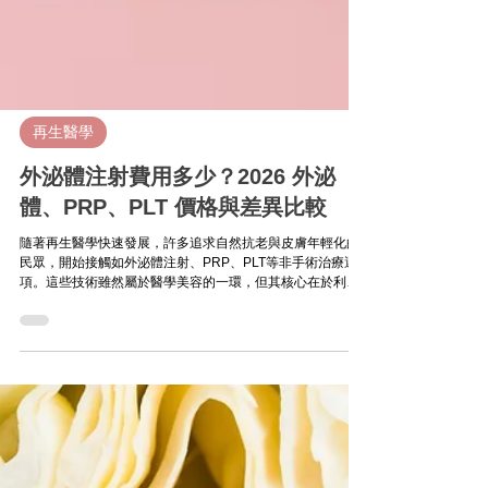
再生醫學
外泌體注射費用多少？2026 外泌
體、PRP、PLT 價格與差異比較
隨著再生醫學快速發展，許多追求自然抗老與皮膚年輕化的
民眾，開始接觸如外泌體注射、PRP、PLT等非手術治療選
項。這些技術雖然屬於醫學美容的一環，但其核心在於利用
身體自身或幹細胞來源的活性物質，啟動組織修復與抗發炎
機制，帶來更深層的老化改善效果。 那麼，外泌體、PLT、
PRP三者到底有什麼差異？價格又該如何評估？以下由整型
美容外科陳建鼎醫師解析，再生醫療的應用現況與費用參
考，幫助你做出合適的選擇。