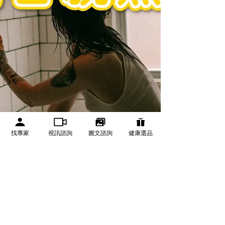
找專家
視訊諮詢
圖文諮詢
健康選品